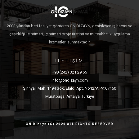
2003 yılından beri faaliyet gösteren ON DİZAYN, genişleyen iş hacmi ve
çeşitliliği ile mimari, iç mimari proje üretimi ve müteahhitlik uygulama
hizmetleri sunmaktadır.
İLETİŞİM
+90 (242) 321 29 55
info@ondizayn.com
Şirinyalı Mah. 1494 Sok. Elaldı Apt. No12/A PK:07160
Muratpaşa, Antalya, Türkiye
ON Dizayn (C) 2020 ALL RIGHTS RESERVED